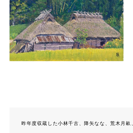
昨年度収蔵した小林千古、降矢なな、荒木月畝