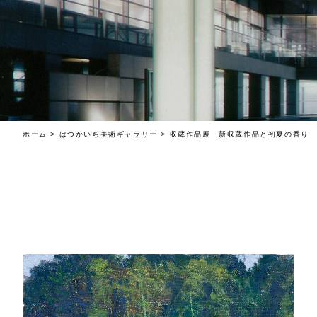
ホーム
>
はつかいち美術ギャラリー
>
収蔵作品展 新収蔵作品と初夏の香り