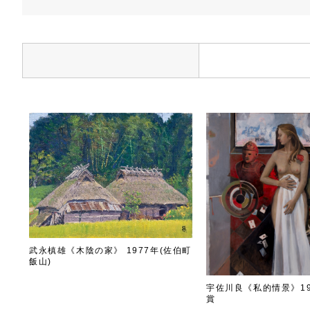
武永槙雄《木陰の家》 1977年(佐伯町
飯山)
宇佐川良《私的情景》19
賞