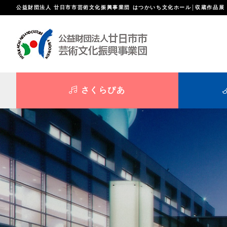
公益財団法人 廿日市市芸術文化振興事業団 はつかいち文化ホール│収蔵作品展
さくらぴあ
公演を観たい
美術を鑑賞したい
公演情報
主催展覧会
座席表
過去の展
チケット購入方法
収蔵品紹介
さくらぴ
利用案内
施設紹介