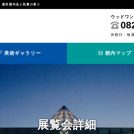
 新収蔵作品と初夏の香り
ウッドワン
08
休館日：毎
美術ギャラリー
館内マップ
施設を借りたい
ギャラリーを借りた
覧会
利用案内（空き状況
貸ギャラリー案内
展覧会詳細
あ友の会
各種ダウンロード