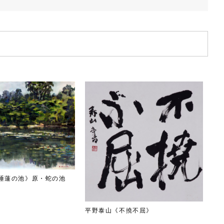
睡蓮の池》原・蛇の池
平野泰山《不撓不屈》