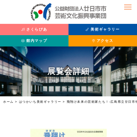
さくらぴあ
美術ギャラリー
館内マップ
アクセス
公演を観たい
美術を鑑賞したい
展覧会詳細
公演情報
主催展覧会
座席表
過去の展覧
チケット購入方法
収蔵品紹介
さくらぴあ
利用案内
ホーム
>
はつかいち美術ギャラリー
>
飛翔け未来の芸術家たち！-広島県立廿日市
施設紹介