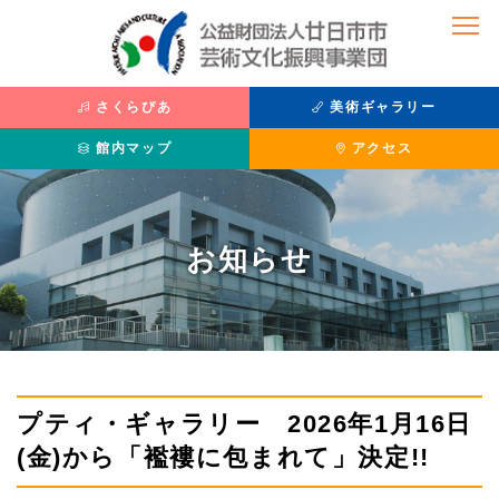
さくらぴあ
美術ギャラリー
館内マップ
アクセス
公演を観たい
美術を鑑賞したい
お知らせ
公演情報
主催展覧会
座席表
過去の展覧
チケット購入方法
収蔵品紹介
さくらぴあ
利用案内
施設紹介
プティ・ギャラリー 2026年1月16日
(金)から「襤褸に包まれて」決定!!