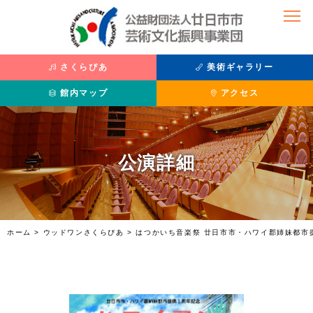
さくらぴあ
美術ギャラリー
館内マップ
アクセス
公演を観たい
美術を鑑賞したい
公演詳細
公演情報
主催展覧会
座席表
過去の展覧
チケット購入方法
収蔵品紹介
さくらぴあ
利用案内
ホーム
>
ウッドワンさくらぴあ
>
はつかいち音楽祭 廿日市市・ハワイ郡姉妹都市
施設紹介