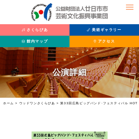
さくらぴあ
美術ギャラリー
館内マップ
アクセス
公演を観たい
美術を鑑賞したい
公演詳細
公演情報
主催展覧会
座席表
過去の展覧
チケット購入方法
収蔵品紹介
さくらぴあ
利用案内
ホーム
>
ウッドワンさくらぴあ
>
第33回広島ビッグバンド･フェスティバル HOT 
施設紹介