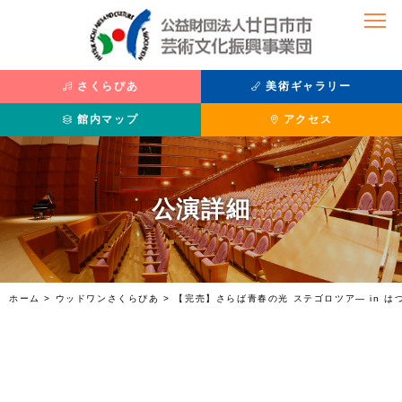
さくらぴあ
美術ギャラリー
館内マップ
アクセス
公演を観たい
美術を鑑賞したい
公演詳細
公演情報
主催展覧会
座席表
過去の展覧
チケット購入方法
収蔵品紹介
さくらぴあ
利用案内
ホーム
>
ウッドワンさくらぴあ
>
【完売】さらば青春の光 ステゴロツア― in は
施設紹介