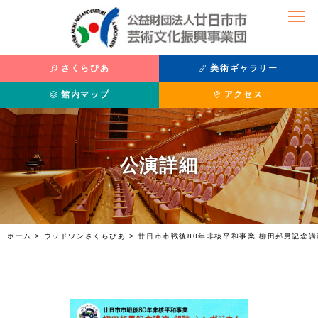
さくらぴあ
美術ギャラリー
館内マップ
アクセス
公演を観たい
美術を鑑賞したい
公演詳細
公演情報
主催展覧会
座席表
過去の展覧
チケット購入方法
収蔵品紹介
さくらぴあ
利用案内
ホーム
>
ウッドワンさくらぴあ
>
廿日市市戦後80年非核平和事業 柳田邦男記念
施設紹介