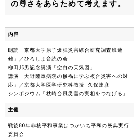
の尊さをあらためて考えます。
内容
朗読「京都大学原子爆弾災害綜合研究調査班遭
難」／ひろしま音読の会
柳田邦男記念講演「空白の天気図」
講演「大野陸軍病院の惨禍に学ぶ複合災害への対
応」／京都大学医学研究科教授 久保達彦
シンポジウム「枕崎台風災害の実相をつなげる」
主催
戦後80年非核平和事業はつかいち平和の祭典実行
委員会